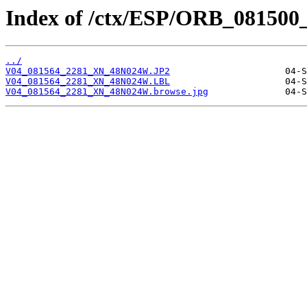
Index of /ctx/ESP/ORB_081500
../
V04_081564_2281_XN_48N024W.JP2
V04_081564_2281_XN_48N024W.LBL
V04_081564_2281_XN_48N024W.browse.jpg