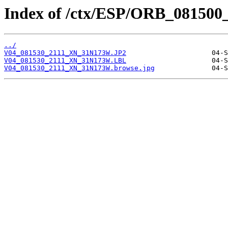
Index of /ctx/ESP/ORB_081500
../
V04_081530_2111_XN_31N173W.JP2
V04_081530_2111_XN_31N173W.LBL
V04_081530_2111_XN_31N173W.browse.jpg