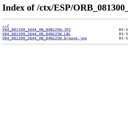
Index of /ctx/ESP/ORB_081300
../
V04_081399_2644_XN_84N225W.JP2
V04_081399_2644_XN_84N225W.LBL
V04_081399_2644_XN_84N225W.browse.jpg