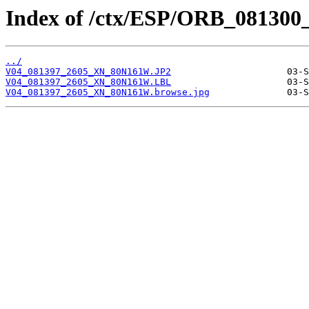
Index of /ctx/ESP/ORB_081300
../
V04_081397_2605_XN_80N161W.JP2
V04_081397_2605_XN_80N161W.LBL
V04_081397_2605_XN_80N161W.browse.jpg