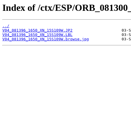
Index of /ctx/ESP/ORB_081300
../
V04_081396_1650_XN_15S109W.JP2
V04_081396_1650_XN_15S109W.LBL
V04_081396_1650_XN_15S109W.browse.jpg