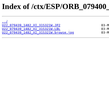
Index of /ctx/ESP/ORB_079400
../
U22_079439_1482_XI_31S321W.JP2
U22_079439_1482_XI_31S321W.LBL
U22_079439_1482_XI_31S321W.browse.jpg