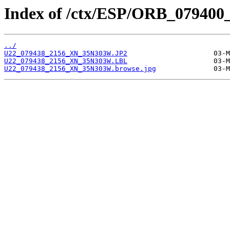
Index of /ctx/ESP/ORB_079400
../
U22_079438_2156_XN_35N303W.JP2
U22_079438_2156_XN_35N303W.LBL
U22_079438_2156_XN_35N303W.browse.jpg