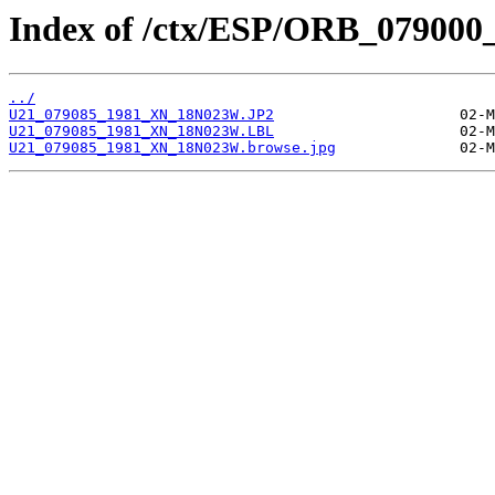
Index of /ctx/ESP/ORB_079000
../
U21_079085_1981_XN_18N023W.JP2
U21_079085_1981_XN_18N023W.LBL
U21_079085_1981_XN_18N023W.browse.jpg