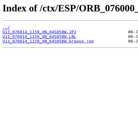
Index of /ctx/ESP/ORB_076000
../
U13_076014_1159_XN_64S058W.JP2
U13_076014_1159_XN_64S058W.LBL
U13_076014_1159_XN_64S058W.browse.jpg