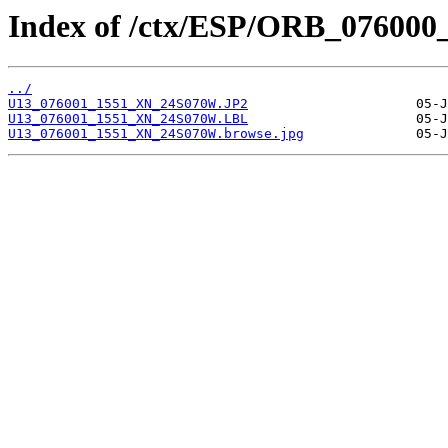
Index of /ctx/ESP/ORB_076000
../
U13_076001_1551_XN_24S070W.JP2
U13_076001_1551_XN_24S070W.LBL
U13_076001_1551_XN_24S070W.browse.jpg