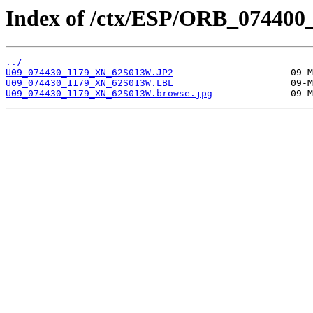
Index of /ctx/ESP/ORB_074400
../
U09_074430_1179_XN_62S013W.JP2
U09_074430_1179_XN_62S013W.LBL
U09_074430_1179_XN_62S013W.browse.jpg