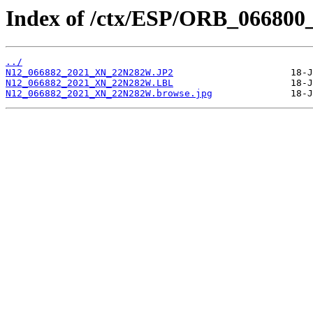
Index of /ctx/ESP/ORB_066800
../
N12_066882_2021_XN_22N282W.JP2
N12_066882_2021_XN_22N282W.LBL
N12_066882_2021_XN_22N282W.browse.jpg