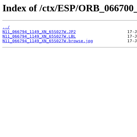
Index of /ctx/ESP/ORB_066700
../
N11_066794_1149_XN_65S027W.JP2
N11_066794_1149_XN_65S027W.LBL
N11_066794_1149_XN_65S027W.browse.jpg