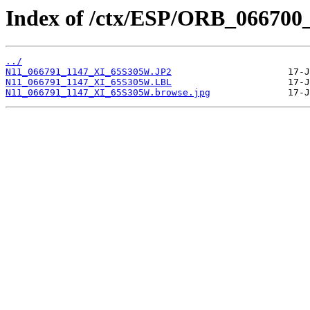
Index of /ctx/ESP/ORB_066700
../
N11_066791_1147_XI_65S305W.JP2
N11_066791_1147_XI_65S305W.LBL
N11_066791_1147_XI_65S305W.browse.jpg