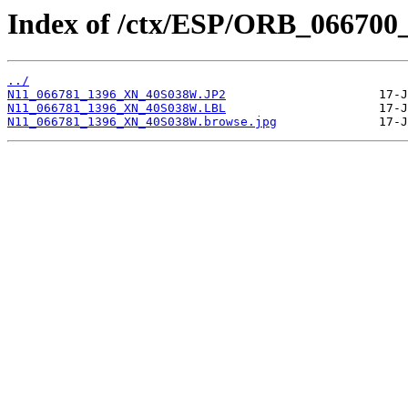
Index of /ctx/ESP/ORB_066700
../
N11_066781_1396_XN_40S038W.JP2
N11_066781_1396_XN_40S038W.LBL
N11_066781_1396_XN_40S038W.browse.jpg