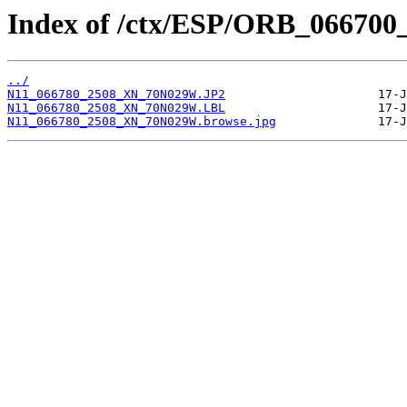
Index of /ctx/ESP/ORB_066700
../
N11_066780_2508_XN_70N029W.JP2
N11_066780_2508_XN_70N029W.LBL
N11_066780_2508_XN_70N029W.browse.jpg