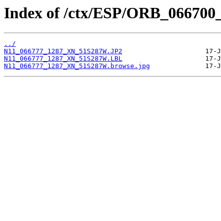
Index of /ctx/ESP/ORB_066700
../
N11_066777_1287_XN_51S287W.JP2
N11_066777_1287_XN_51S287W.LBL
N11_066777_1287_XN_51S287W.browse.jpg