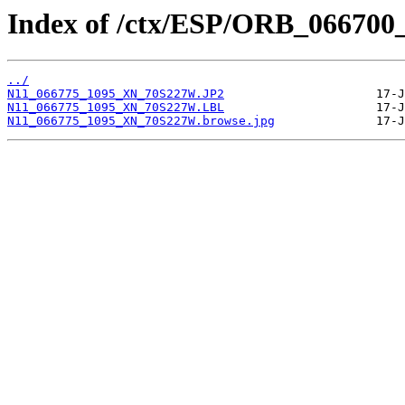
Index of /ctx/ESP/ORB_066700
../
N11_066775_1095_XN_70S227W.JP2
N11_066775_1095_XN_70S227W.LBL
N11_066775_1095_XN_70S227W.browse.jpg