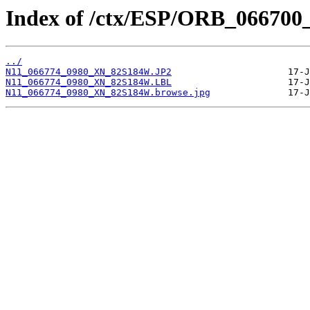
Index of /ctx/ESP/ORB_066700
../
N11_066774_0980_XN_82S184W.JP2
N11_066774_0980_XN_82S184W.LBL
N11_066774_0980_XN_82S184W.browse.jpg