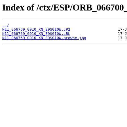
Index of /ctx/ESP/ORB_066700
../
N11_066769_0910_XN_89S010W.JP2
N11_066769_0910_XN_89S010W.LBL
N11_066769_0910_XN_89S010W.browse.jpg