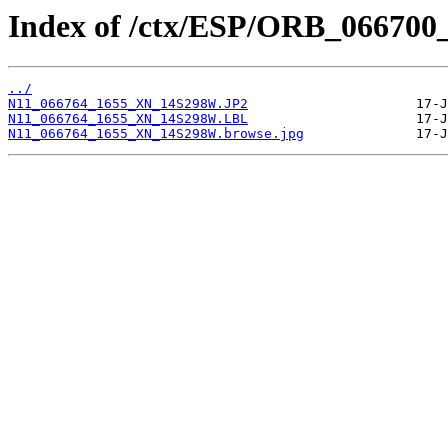
Index of /ctx/ESP/ORB_066700
../
N11_066764_1655_XN_14S298W.JP2
N11_066764_1655_XN_14S298W.LBL
N11_066764_1655_XN_14S298W.browse.jpg