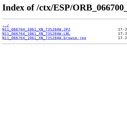
Index of /ctx/ESP/ORB_066700
../
N11_066764_1061_XN_73S284W.JP2
N11_066764_1061_XN_73S284W.LBL
N11_066764_1061_XN_73S284W.browse.jpg