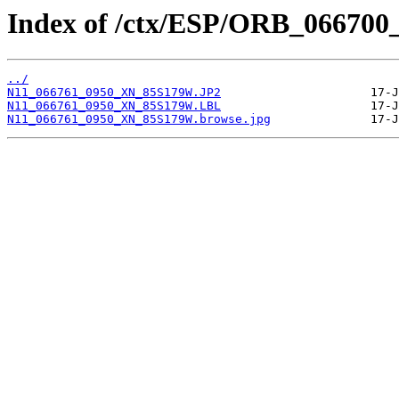
Index of /ctx/ESP/ORB_066700
../
N11_066761_0950_XN_85S179W.JP2
N11_066761_0950_XN_85S179W.LBL
N11_066761_0950_XN_85S179W.browse.jpg