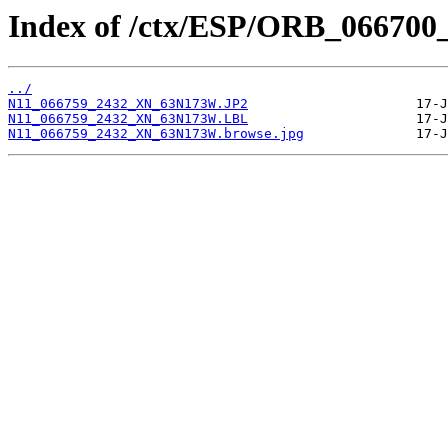
Index of /ctx/ESP/ORB_066700
../
N11_066759_2432_XN_63N173W.JP2
N11_066759_2432_XN_63N173W.LBL
N11_066759_2432_XN_63N173W.browse.jpg