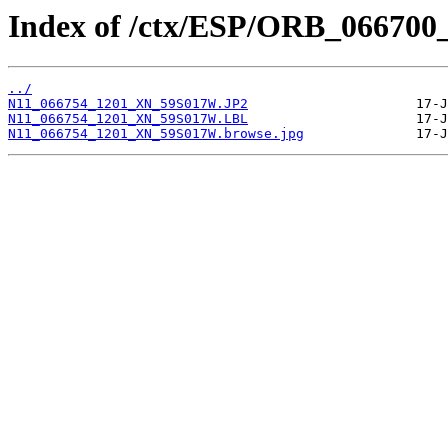
Index of /ctx/ESP/ORB_066700
../
N11_066754_1201_XN_59S017W.JP2
N11_066754_1201_XN_59S017W.LBL
N11_066754_1201_XN_59S017W.browse.jpg