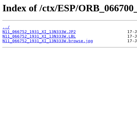
Index of /ctx/ESP/ORB_066700
../
N11_066752_1931_XI_13N333W.JP2
N11_066752_1931_XI_13N333W.LBL
N11_066752_1931_XI_13N333W.browse.jpg