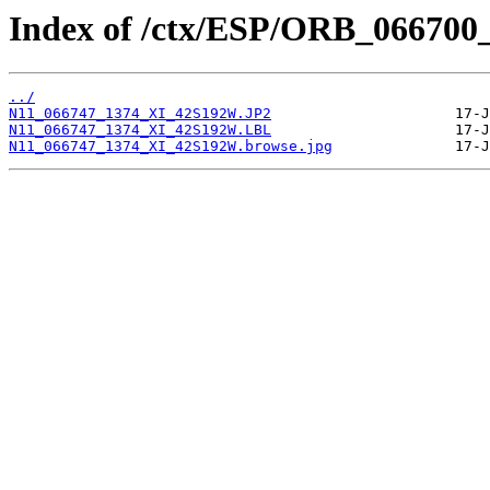
Index of /ctx/ESP/ORB_066700
../
N11_066747_1374_XI_42S192W.JP2
N11_066747_1374_XI_42S192W.LBL
N11_066747_1374_XI_42S192W.browse.jpg