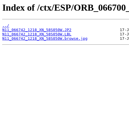
Index of /ctx/ESP/ORB_066700
../
N11_066742_1218_XN_58S050W.JP2
N11_066742_1218_XN_58S050W.LBL
N11_066742_1218_XN_58S050W.browse.jpg