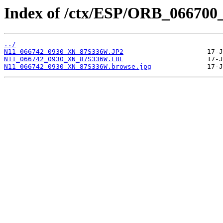
Index of /ctx/ESP/ORB_066700
../
N11_066742_0930_XN_87S336W.JP2
N11_066742_0930_XN_87S336W.LBL
N11_066742_0930_XN_87S336W.browse.jpg