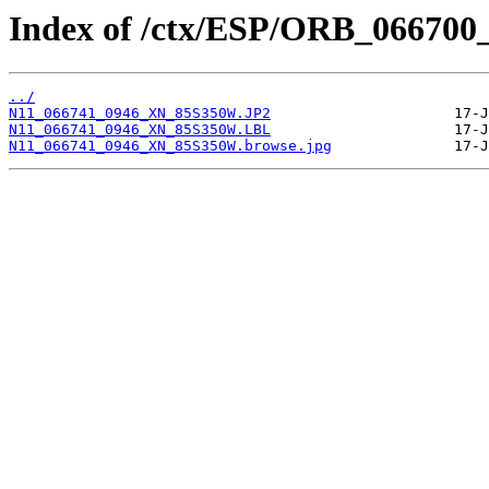
Index of /ctx/ESP/ORB_066700
../
N11_066741_0946_XN_85S350W.JP2
N11_066741_0946_XN_85S350W.LBL
N11_066741_0946_XN_85S350W.browse.jpg