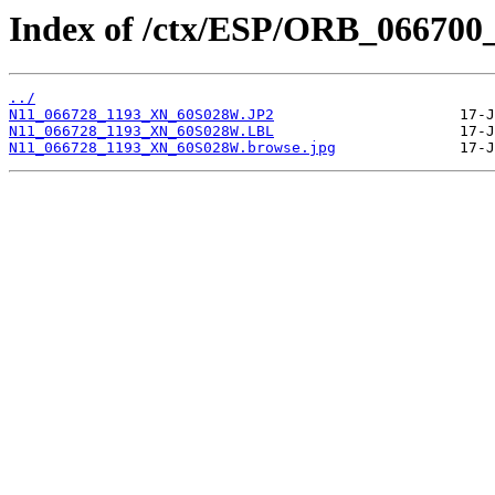
Index of /ctx/ESP/ORB_066700
../
N11_066728_1193_XN_60S028W.JP2
N11_066728_1193_XN_60S028W.LBL
N11_066728_1193_XN_60S028W.browse.jpg