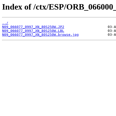
Index of /ctx/ESP/ORB_066000
../
N09_066077_0997_XN_80S250W.JP2
N09_066077_0997_XN_80S250W.LBL
N09_066077_0997_XN_80S250W.browse.jpg