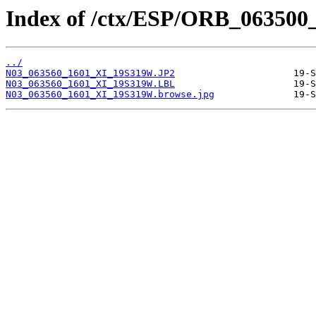
Index of /ctx/ESP/ORB_063500
../
N03_063560_1601_XI_19S319W.JP2
N03_063560_1601_XI_19S319W.LBL
N03_063560_1601_XI_19S319W.browse.jpg