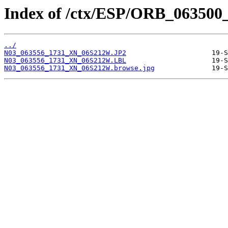
Index of /ctx/ESP/ORB_063500
../
N03_063556_1731_XN_06S212W.JP2
N03_063556_1731_XN_06S212W.LBL
N03_063556_1731_XN_06S212W.browse.jpg