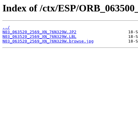
Index of /ctx/ESP/ORB_063500
../
N03_063520_2569_XN_76N329W.JP2
N03_063520_2569_XN_76N329W.LBL
N03_063520_2569_XN_76N329W.browse.jpg