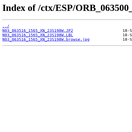
Index of /ctx/ESP/ORB_063500
../
N03_063516_1565_XN_23S198W.JP2
N03_063516_1565_XN_23S198W.LBL
N03_063516_1565_XN_23S198W.browse.jpg