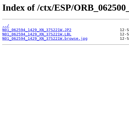
Index of /ctx/ESP/ORB_062500
../
N01_062594_1429_XN_37S221W.JP2
N01_062594_1429_XN_37S221W.LBL
N01_062594_1429_XN_37S221W.browse.jpg