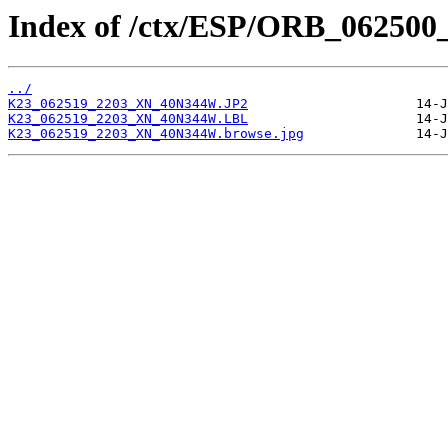
Index of /ctx/ESP/ORB_062500
../
K23_062519_2203_XN_40N344W.JP2
K23_062519_2203_XN_40N344W.LBL
K23_062519_2203_XN_40N344W.browse.jpg