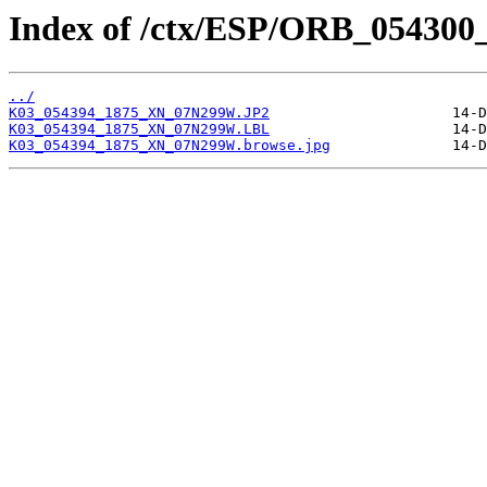
Index of /ctx/ESP/ORB_054300
../
K03_054394_1875_XN_07N299W.JP2
K03_054394_1875_XN_07N299W.LBL
K03_054394_1875_XN_07N299W.browse.jpg