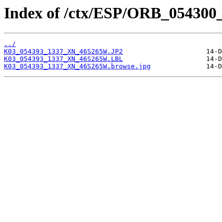
Index of /ctx/ESP/ORB_054300
../
K03_054393_1337_XN_46S265W.JP2
K03_054393_1337_XN_46S265W.LBL
K03_054393_1337_XN_46S265W.browse.jpg