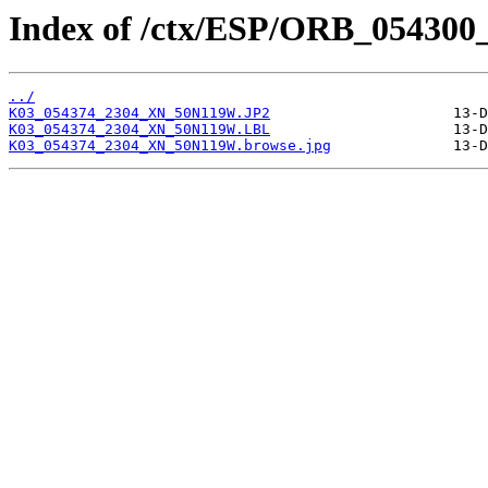
Index of /ctx/ESP/ORB_054300
../
K03_054374_2304_XN_50N119W.JP2
K03_054374_2304_XN_50N119W.LBL
K03_054374_2304_XN_50N119W.browse.jpg