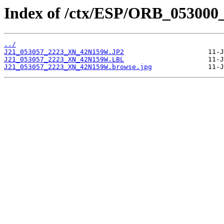
Index of /ctx/ESP/ORB_053000
../
J21_053057_2223_XN_42N159W.JP2
J21_053057_2223_XN_42N159W.LBL
J21_053057_2223_XN_42N159W.browse.jpg