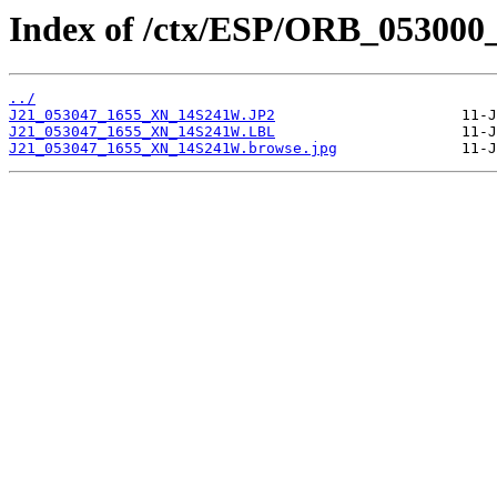
Index of /ctx/ESP/ORB_053000
../
J21_053047_1655_XN_14S241W.JP2
J21_053047_1655_XN_14S241W.LBL
J21_053047_1655_XN_14S241W.browse.jpg