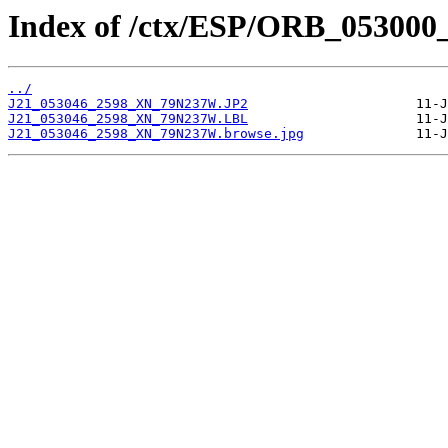
Index of /ctx/ESP/ORB_053000
../
J21_053046_2598_XN_79N237W.JP2
J21_053046_2598_XN_79N237W.LBL
J21_053046_2598_XN_79N237W.browse.jpg