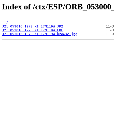
Index of /ctx/ESP/ORB_053000
../
J21_053016_1973_XI_17N119W.JP2
J21_053016_1973_XI_17N119W.LBL
J21_053016_1973_XI_17N119W.browse.jpg