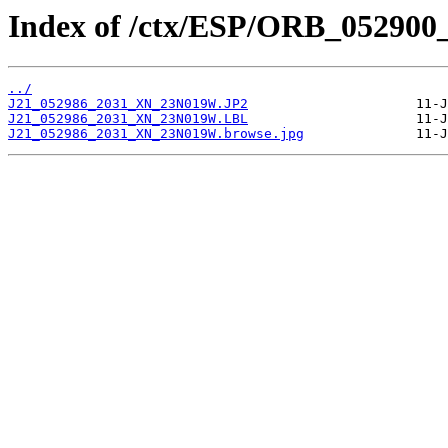
Index of /ctx/ESP/ORB_052900
../
J21_052986_2031_XN_23N019W.JP2
J21_052986_2031_XN_23N019W.LBL
J21_052986_2031_XN_23N019W.browse.jpg