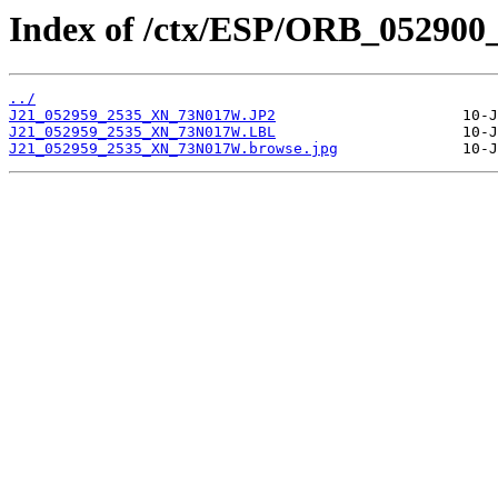
Index of /ctx/ESP/ORB_052900
../
J21_052959_2535_XN_73N017W.JP2
J21_052959_2535_XN_73N017W.LBL
J21_052959_2535_XN_73N017W.browse.jpg