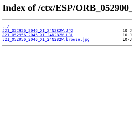
Index of /ctx/ESP/ORB_052900
../
J21_052956_2046_XI_24N282W.JP2
J21_052956_2046_XI_24N282W.LBL
J21_052956_2046_XI_24N282W.browse.jpg