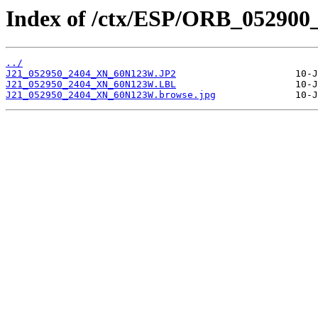
Index of /ctx/ESP/ORB_052900
../
J21_052950_2404_XN_60N123W.JP2
J21_052950_2404_XN_60N123W.LBL
J21_052950_2404_XN_60N123W.browse.jpg