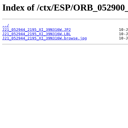
Index of /ctx/ESP/ORB_052900
../
J21_052944_2195_XI_39N316W.JP2
J21_052944_2195_XI_39N316W.LBL
J21_052944_2195_XI_39N316W.browse.jpg